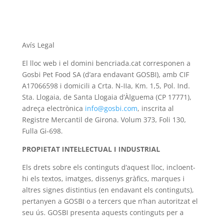
Avís Legal
El lloc web i el domini bencriada.cat corresponen a
Gosbi Pet Food SA (d’ara endavant GOSBI), amb CIF
A17066598 i domicili a Crta. N-IIa, Km. 1,5, Pol. Ind.
Sta. Llogaia, de Santa Llogaia d’Àlguema (CP 17771),
adreça electrònica
info@gosbi.com
, inscrita al
Registre Mercantil de Girona. Volum 373, Foli 130,
Fulla Gi-698.
PROPIETAT INTEL·LECTUAL I INDUSTRIAL
Els drets sobre els continguts d’aquest lloc, incloent-
hi els textos, imatges, dissenys gràfics, marques i
altres signes distintius (en endavant els continguts),
pertanyen a GOSBI o a tercers que n’han autoritzat el
seu ús. GOSBI presenta aquests continguts per a